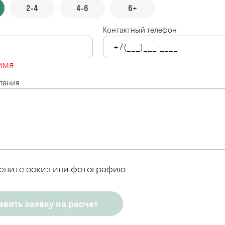
2-4
4-6
6+
Контактный телефон
имя
лания
епите эскиз или фотографию