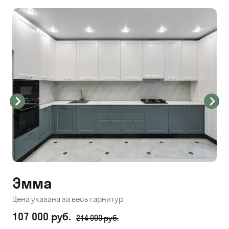
Эмма
С
Цена указана за весь гарнитур
Цен
107 000 руб.
71
214 000 руб.