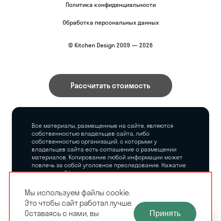
Политика конфиденциальности
Обработка персональных данных
© Kitchen Design 2009 — 2026
Рассчитать стоимость
Все материалы, размещенные на сайте, являются
собственностью владельцев сайта, либо
собственностью организаций, с которыми у
владельцев сайта есть соглашение о размещении
материалов. Копирование любой информации может
повлечь за собой уголовное преследование. Нажатие
на кнопку «Оформить заказ», а также последующее
заполнение тех или иных форм, не накладывает на
владельцев сайта никаких обязательств.
Мы используем файлы cookie.
Это чтобы сайт работал лучше.
ЗАМЕРЩИК-
Оставаясь с нами, вы
Принять
РАСЧЕТ КУХНИ
ДИЗАЙНЕР