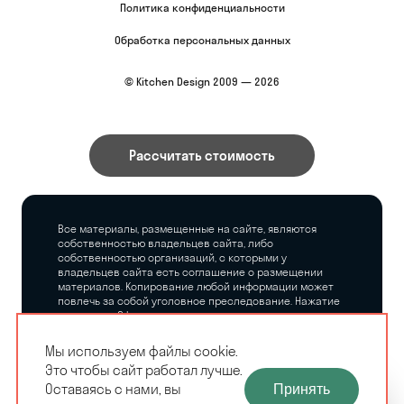
Политика конфиденциальности
Обработка персональных данных
© Kitchen Design 2009 — 2026
Рассчитать стоимость
Все материалы, размещенные на сайте, являются
собственностью владельцев сайта, либо
собственностью организаций, с которыми у
владельцев сайта есть соглашение о размещении
материалов. Копирование любой информации может
повлечь за собой уголовное преследование. Нажатие
на кнопку «Оформить заказ», а также последующее
заполнение тех или иных форм, не накладывает на
владельцев сайта никаких обязательств.
Мы используем файлы cookie.
Это чтобы сайт работал лучше.
ЗАМЕРЩИК-
Оставаясь с нами, вы
Принять
РАСЧЕТ КУХНИ
ДИЗАЙНЕР