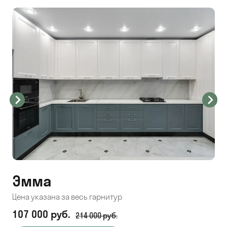
Эмма
С
Цена указана за весь гарнитур
Цен
107 000 руб.
71
214 000 руб.