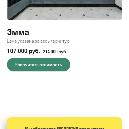
Эмма
С
Цена указана за весь гарнитур
Цен
107 000 руб.
71
214 000 руб.
Рассчитать стоимость
Мы абсолютно БЕСПЛАТНО расcчитаем