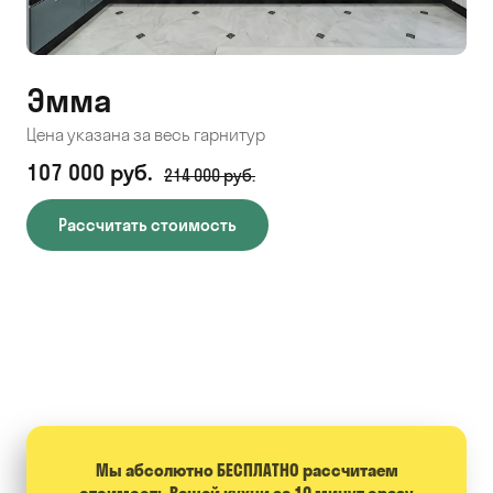
Эмма
С
Цена указана за весь гарнитур
Цен
107 000 руб.
71
214 000 руб.
Рассчитать стоимость
Мы абсолютно БЕСПЛАТНО расcчитаем