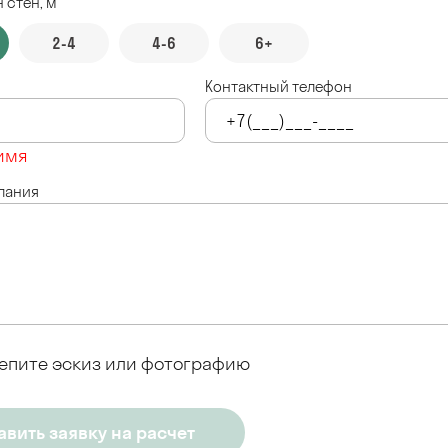
 стен, м
2-4
4-6
6+
Контактный телефон
имя
лания
епите эскиз или фотографию