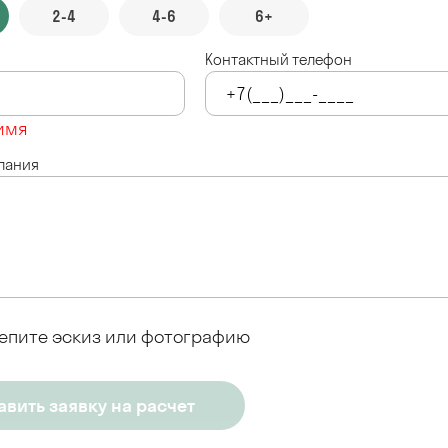
2-4
4-6
6+
Контактный телефон
имя
лания
епите эскиз или фотографию