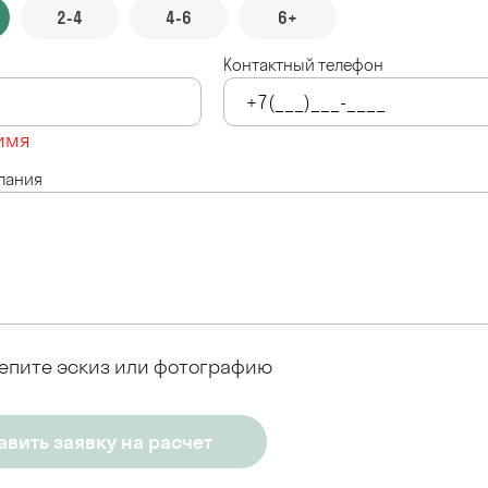
2-4
4-6
6+
Контактный телефон
имя
лания
епите эскиз или фотографию