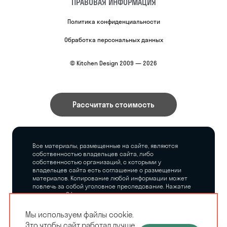
ПРАВОВАЯ ИНФОРМАЦИЯ
Политика конфиденциальности
Обработка персональных данных
© Kitchen Design 2009 — 2026
Рассчитать стоимость
Все материалы, размещенные на сайте, являются
собственностью владельцев сайта, либо
собственностью организаций, с которыми у
владельцев сайта есть соглашение о размещении
материалов. Копирование любой информации может
повлечь за собой уголовное преследование. Нажатие
на кнопку «Оформить заказ», а также последующее
заполнение тех или иных форм, не накладывает на
владельцев сайта никаких обязательств.
Мы используем файлы cookie.
Это чтобы сайт работал лучше.