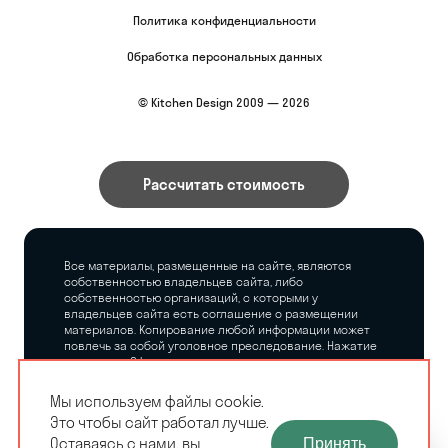
Политика конфиденциальности
Обработка персональных данных
© Kitchen Design 2009 — 2026
Рассчитать стоимость
Все материалы, размещенные на сайте, являются
собственностью владельцев сайта, либо
собственностью организаций, с которыми у
владельцев сайта есть соглашение о размещении
материалов. Копирование любой информации может
повлечь за собой уголовное преследование. Нажатие
на кнопку «Оформить заказ», а также последующее
заполнение тех или иных форм, не накладывает на
владельцев сайта никаких обязательств.
Мы используем файлы cookie.
Это чтобы сайт работал лучше.
ЗАМЕРЩИК-
Оставаясь с нами, вы
Принять