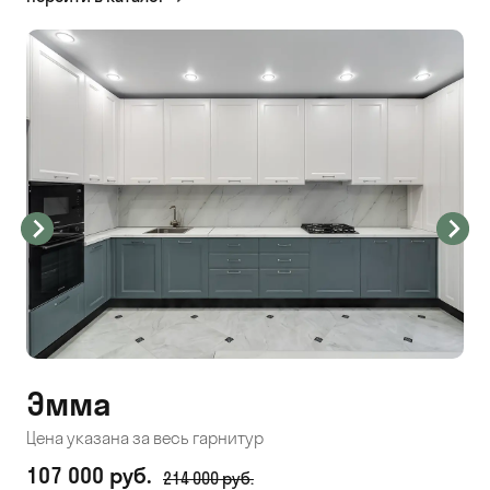
Эмма
С
Цена указана за весь гарнитур
Цен
107 000 руб.
71
214 000 руб.