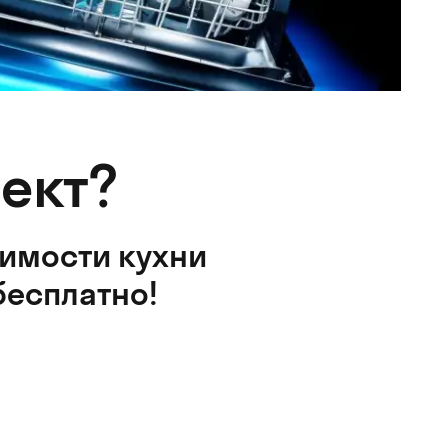
ект?
оимости кухни
бесплатно!