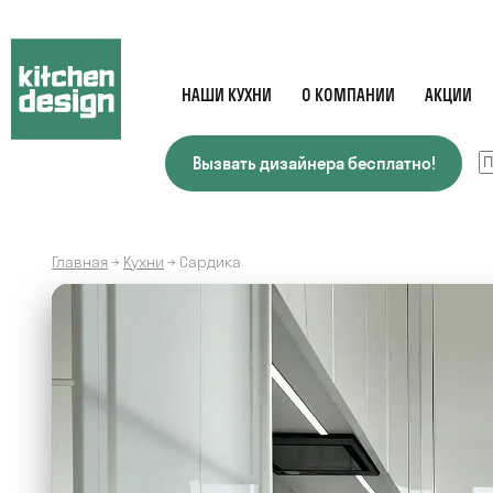
НАШИ КУХНИ
О КОМПАНИИ
АКЦИИ
Вызвать дизайнера бесплатно!
Главная
→
Кухни
→
Сардика