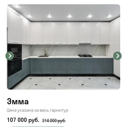
Эмма
С
Цена указана за весь гарнитур
Цен
107 000 руб.
71
214 000 руб.