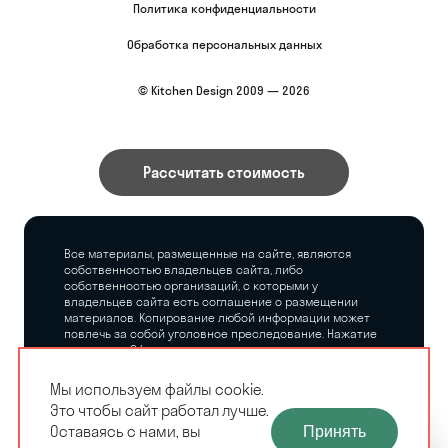
Политика конфиденциальности
Обработка персональных данных
© Kitchen Design 2009 — 2026
Рассчитать стоимость
Все материалы, размещенные на сайте, являются
собственностью владельцев сайта, либо
собственностью организаций, с которыми у
владельцев сайта есть соглашение о размещении
материалов. Копирование любой информации может
повлечь за собой уголовное преследование. Нажатие
на кнопку «Оформить заказ», а также последующее
заполнение тех или иных форм, не накладывает на
владельцев сайта никаких обязательств.
Мы используем файлы cookie.
Это чтобы сайт работал лучше.
ЗАМЕРЩИК-
Оставаясь с нами, вы
Принять
РАСЧЕТ КУХНИ
ДИЗАЙНЕР