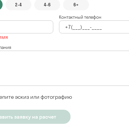
2-4
4-6
6+
Контактный телефон
имя
лания
епите эскиз или фотографию