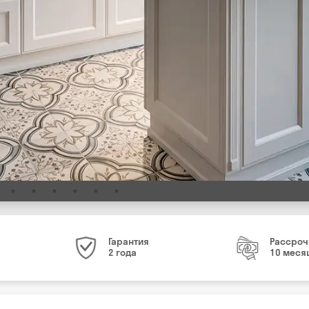
Гарантия
Рассроч
2 года
10 меся