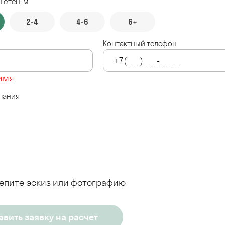
 стен, м
2-4
4-6
6+
Контактный телефон
имя
лания
епите эскиз или фотографию