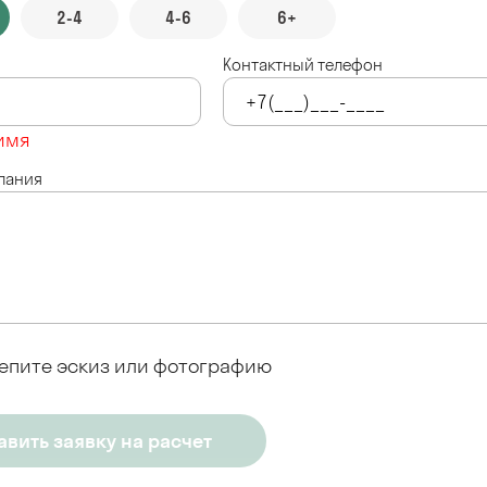
2-4
4-6
6+
Контактный телефон
имя
лания
епите эскиз или фотографию