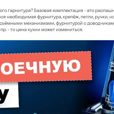
ого гарнитура? Базовая комплектация - это распаш
ся необходимая фурнитура, крепёж, петли, ручки, но
дъёмными механизмами, фурнитурой с доводчиками
пр. - то цена кухни может измениться.