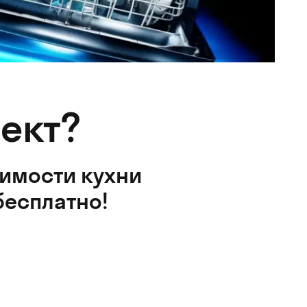
ект?
оимости кухни
бесплатно!