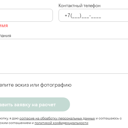
Контактный телефон
имя
лания
епите эскиз или фотографию
опку, я даю
согласие на обработку персональных данных
и соглашаюсь c
ским соглашением и
политикой конфиденциальности