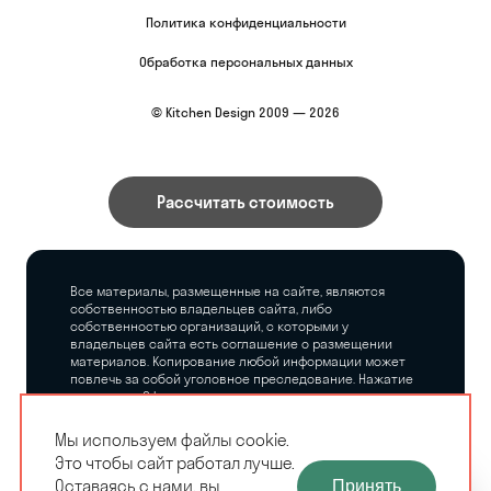
Политика конфиденциальности
Обработка персональных данных
© Kitchen Design 2009 — 2026
Рассчитать стоимость
Все материалы, размещенные на сайте, являются
собственностью владельцев сайта, либо
собственностью организаций, с которыми у
владельцев сайта есть соглашение о размещении
материалов. Копирование любой информации может
повлечь за собой уголовное преследование. Нажатие
на кнопку «Оформить заказ», а также последующее
заполнение тех или иных форм, не накладывает на
владельцев сайта никаких обязательств.
Мы используем файлы cookie.
Это чтобы сайт работал лучше.
ЗАМЕРЩИК-
Оставаясь с нами, вы
Принять