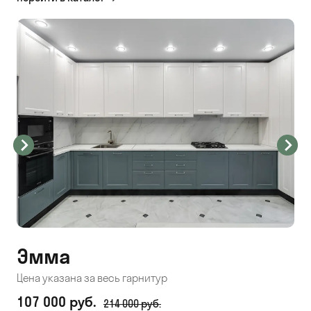
Эмма
С
Цена указана за весь гарнитур
Цен
107 000 руб.
71
214 000 руб.