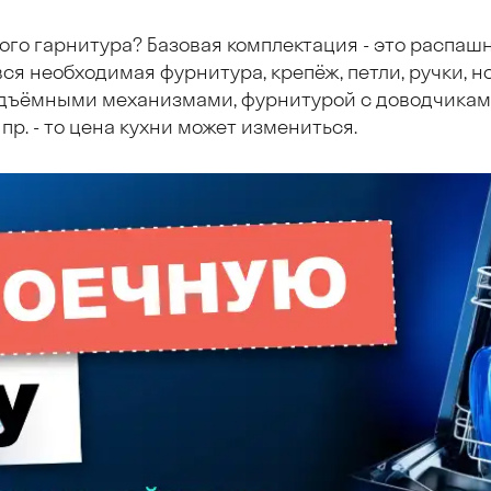
ого гарнитура? Базовая комплектация - это распаш
ся необходимая фурнитура, крепёж, петли, ручки, но
дъёмными механизмами, фурнитурой с доводчиками
пр. - то цена кухни может измениться.