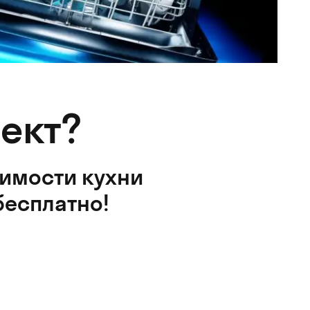
ект?
оимости кухни
бесплатно!