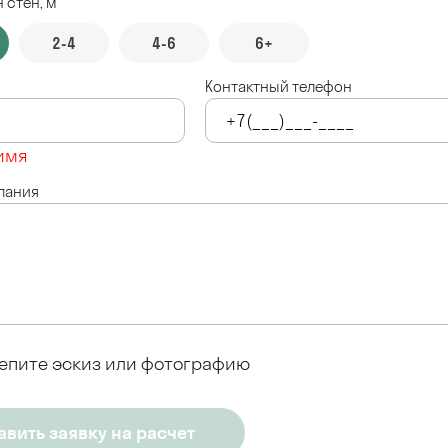
 стен, м
2-4
4-6
6+
Контактный телефон
имя
лания
епите эскиз или фотографию