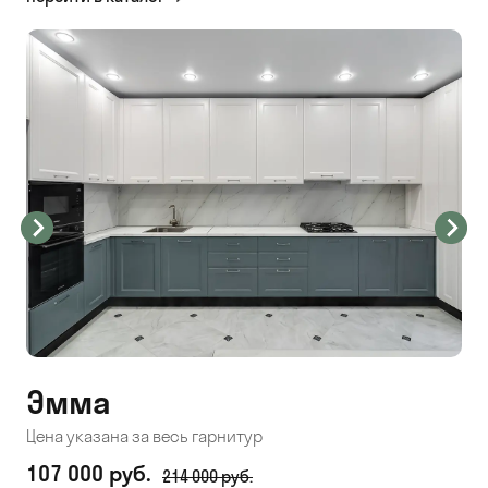
Эмма
С
Цена указана за весь гарнитур
Цен
107 000 руб.
71
214 000 руб.