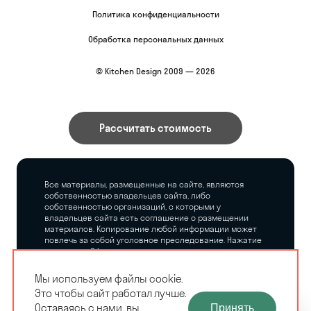
Политика конфиденциальности
Обработка персональных данных
© Kitchen Design 2009 — 2026
Рассчитать стоимость
Все материалы, размещенные на сайте, являются
собственностью владельцев сайта, либо
собственностью организаций, с которыми у
владельцев сайта есть соглашение о размещении
материалов. Копирование любой информации может
повлечь за собой уголовное преследование. Нажатие
на кнопку «Оформить заказ», а также последующее
заполнение тех или иных форм, не накладывает на
владельцев сайта никаких обязательств.
Мы используем файлы cookie.
Это чтобы сайт работал лучше.
ЗАМЕРЩИК-
Оставаясь с нами, вы
Принять