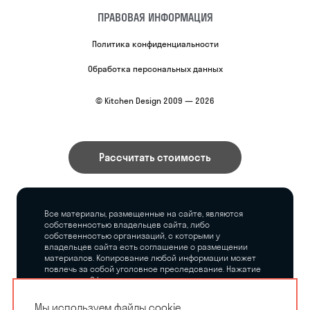
ПРАВОВАЯ ИНФОРМАЦИЯ
Политика конфиденциальности
Обработка персональных данных
© Kitchen Design 2009 — 2026
Рассчитать стоимость
Все материалы, размещенные на сайте, являются
собственностью владельцев сайта, либо
собственностью организаций, с которыми у
владельцев сайта есть соглашение о размещении
материалов. Копирование любой информации может
повлечь за собой уголовное преследование. Нажатие
на кнопку «Оформить заказ», а также последующее
заполнение тех или иных форм, не накладывает на
владельцев сайта никаких обязательств.
Мы используем файлы cookie.