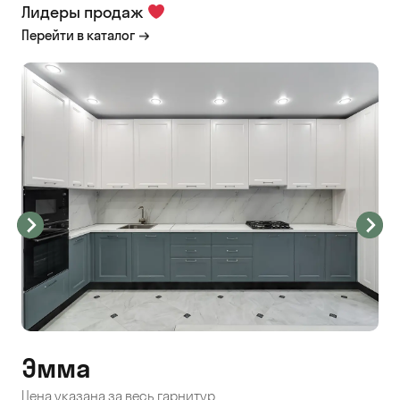
Лидеры продаж
Перейти в каталог
Эмма
С
Цена указана за весь гарнитур
Цен