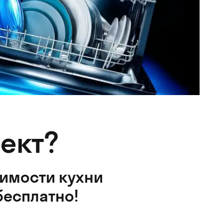
ект?
оимости кухни
бесплатно!