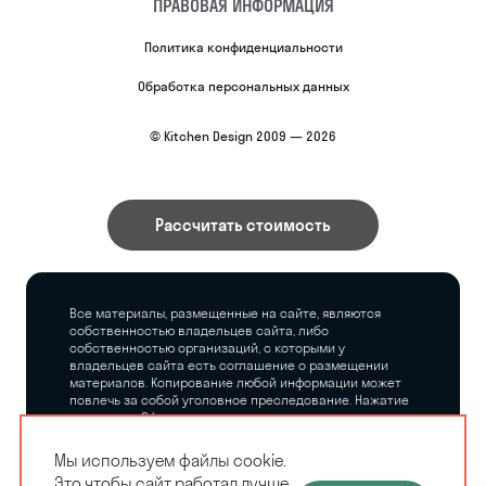
ПРАВОВАЯ ИНФОРМАЦИЯ
Политика конфиденциальности
Обработка персональных данных
© Kitchen Design 2009 — 2026
Рассчитать стоимость
Все материалы, размещенные на сайте, являются
собственностью владельцев сайта, либо
собственностью организаций, с которыми у
владельцев сайта есть соглашение о размещении
материалов. Копирование любой информации может
повлечь за собой уголовное преследование. Нажатие
на кнопку «Оформить заказ», а также последующее
заполнение тех или иных форм, не накладывает на
владельцев сайта никаких обязательств.
Мы используем файлы cookie.
Это чтобы сайт работал лучше.