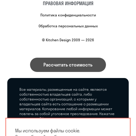
ПРАВОВАЯ ИНФОРМАЦИЯ
Политика конфиденциальности
Обработка персональных данных
© Kitchen Design 2009 — 2026
Рассчитать стоимость
Все материалы, размещенные на сайте, являются
собственностью владельцев сайта, либо
собственностью организаций, с которыми у
владельцев сайта есть соглашение о размещении
материалов. Копирование любой информации может
повлечь за собой уголовное преследование. Нажатие
на кнопку «Оформить заказ», а также последующее
заполнение тех или иных форм, не накладывает на
владельцев сайта никаких обязательств.
Мы используем файлы cookie.