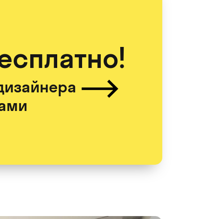
бесплатно!
дизайнера
цами