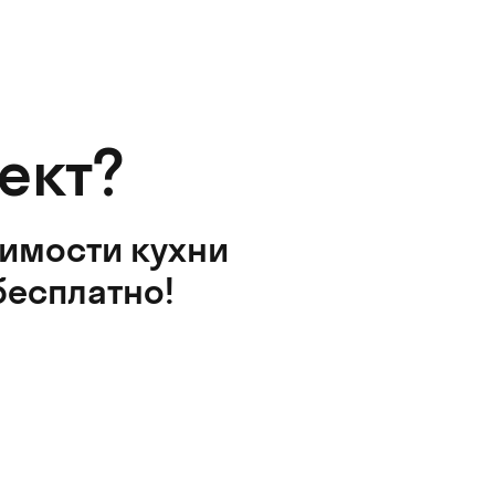
ект?
оимости кухни
бесплатно!