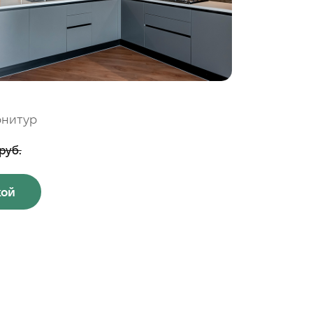
рнитур
руб.
кой