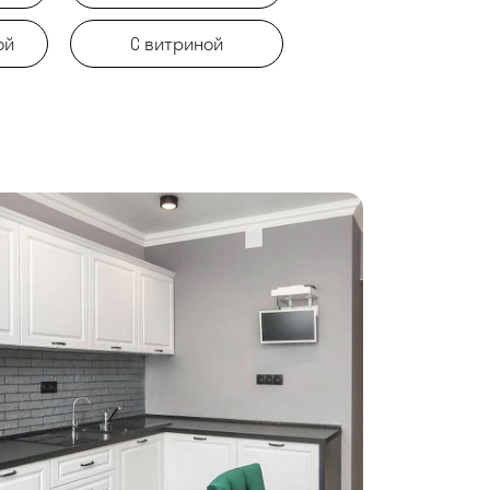
ой
С витриной