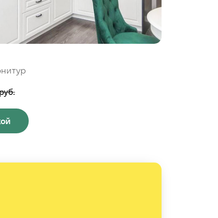
рнитур
руб.
кой