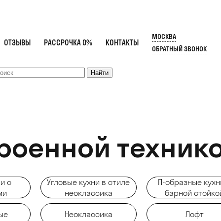
МОСКВА
ОТЗЫВЫ
РАССРОЧКА 0%
КОНТАКТЫ
ОБРАТНЫЙ ЗВОНОК
троенной техник
и с
Угловые кухни в стиле
П-образные кухн
ми
неоклассика
барной стойко
ые
Неоклассика
Лофт