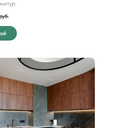
рнитур
руб.
кой