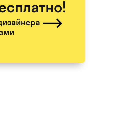
бесплатно!
дизайнера
цами