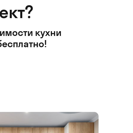
ект?
оимости кухни
бесплатно!