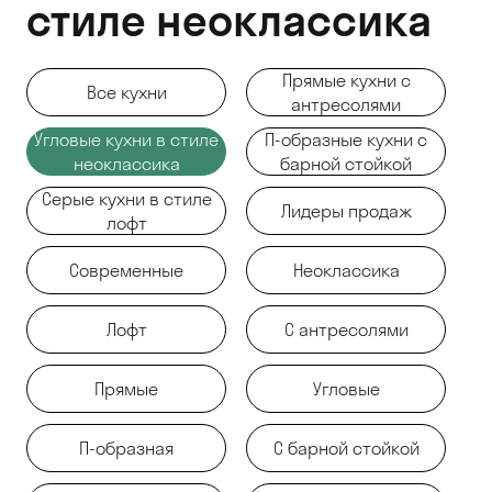
стиле неоклассика
Прямые кухни с
Все кухни
антресолями
Угловые кухни в стиле
П-образные кухни с
неоклассика
барной стойкой
Серые кухни в стиле
Лидеры продаж
лофт
Современные
Неоклассика
Лофт
С антресолями
Прямые
Угловые
П-образная
С барной стойкой