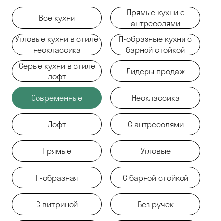
Прямые кухни с
Все кухни
антресолями
Угловые кухни в стиле
П-образные кухни с
неоклассика
барной стойкой
Серые кухни в стиле
Лидеры продаж
лофт
Современные
Неоклассика
Лофт
С антресолями
Прямые
Угловые
П-образная
С барной стойкой
С витриной
Без ручек