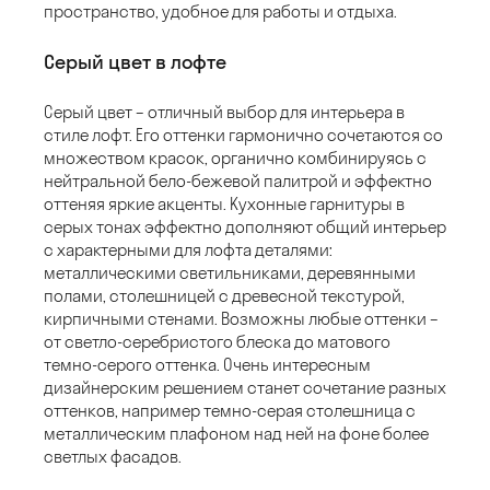
пространство, удобное для работы и отдыха.
Серый цвет в лофте
Серый цвет – отличный выбор для интерьера в
стиле лофт. Его оттенки гармонично сочетаются со
множеством красок, органично комбинируясь с
нейтральной бело-бежевой палитрой и эффектно
оттеняя яркие акценты. Кухонные гарнитуры в
серых тонах эффектно дополняют общий интерьер
с характерными для лофта деталями:
металлическими светильниками, деревянными
полами, столешницей с древесной текстурой,
кирпичными стенами. Возможны любые оттенки –
от светло-серебристого блеска до матового
темно-серого оттенка. Очень интересным
дизайнерским решением станет сочетание разных
оттенков, например темно-серая столешница с
металлическим плафоном над ней на фоне более
светлых фасадов.