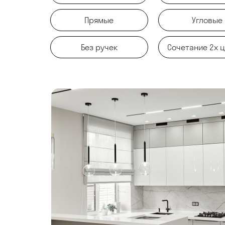
Прямые
Угловые
Без ручек
Сочетание 2х 