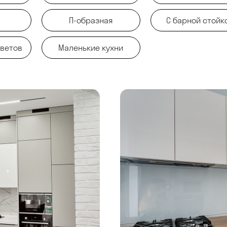
П-образная
С барной стойк
цветов
Маленькие кухни