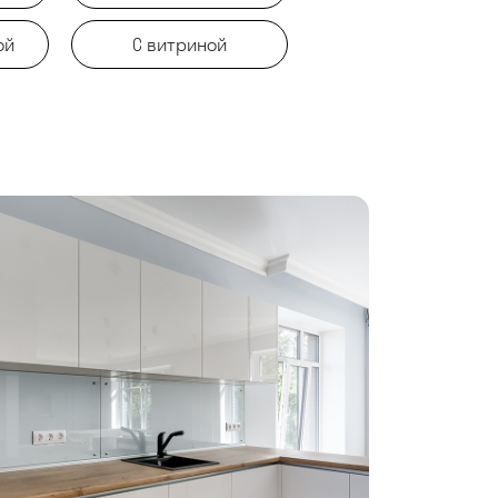
ой
С витриной