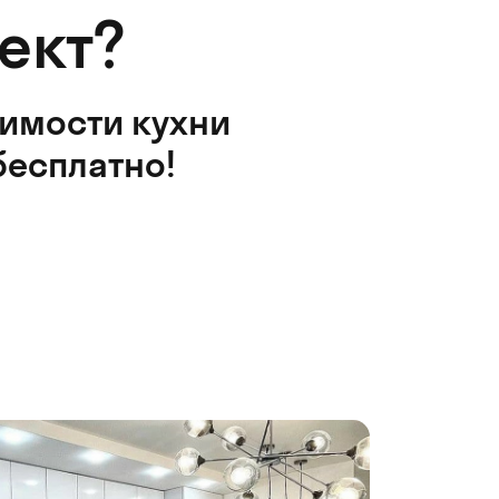
ект?
оимости кухни
бесплатно!