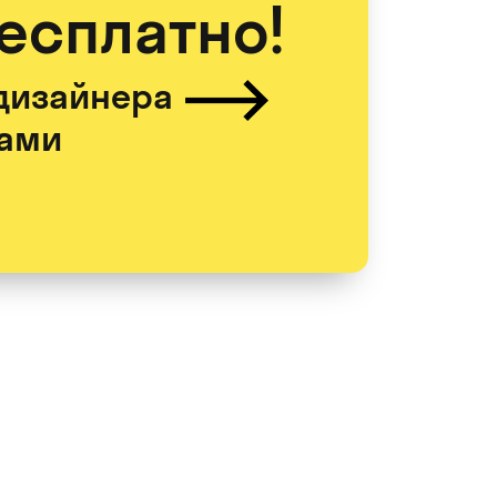
бесплатно!
дизайнера
цами