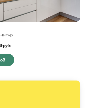
рнитур
0 руб.
кой