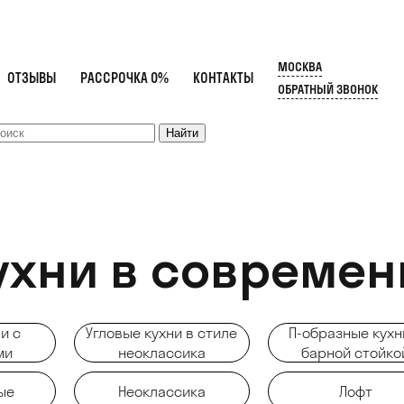
МОСКВА
ОТЗЫВЫ
РАССРОЧКА 0%
КОНТАКТЫ
ОБРАТНЫЙ ЗВОНОК
ухни в современ
и с
Угловые кухни в стиле
П-образные кухн
ми
неоклассика
барной стойко
ые
Неоклассика
Лофт