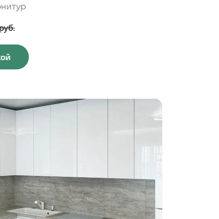
рнитур
руб.
кой