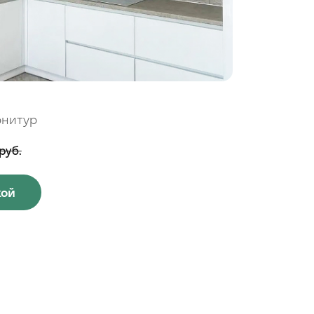
рнитур
руб.
кой