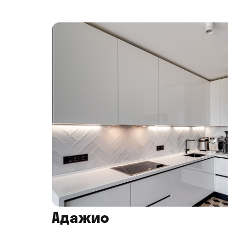
Адажио