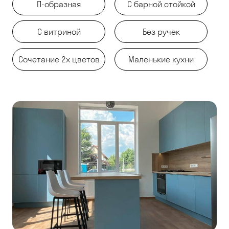
П-образная
С барной стойкой
С витриной
Без ручек
Сочетание 2х цветов
Маленькие кухни