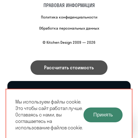
ПРАВОВАЯ ИНФОРМАЦИЯ
Политика конфиденциальности
Обработка персональных данных
© Kitchen Design 2009 — 2026
Рассчитать стоимость
Все материалы, размещенные на сайте, являются
собственностью владельцев сайта, либо
Мы используем файлы cookie.
собственностью организаций, с которыми у
владельцев сайта есть соглашение о размещении
Это чтобы сайт работал лучше.
материалов. Копирование любой информации может
ЗАМЕРЩИК-
Оставаясь с нами, вы
Принять
РАСЧЕТ КУХНИ
повлечь за собой уголовное преследование. Нажатие
ДИЗАЙНЕР
соглашаетесь на
ЗА 10 МИНУТ
на кнопку «Оформить заказ», а также последующее
БЕСПЛАТНО
использование файлов cookie.
заполнение тех или иных форм, не накладывает на
владельцев сайта никаких обязательств.