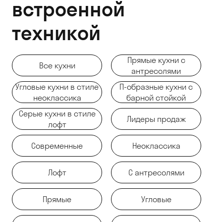
встроенной
техникой
Прямые кухни с
Все кухни
антресолями
Угловые кухни в стиле
П-образные кухни с
неоклассика
барной стойкой
Серые кухни в стиле
Лидеры продаж
лофт
Современные
Неоклассика
Лофт
С антресолями
Прямые
Угловые