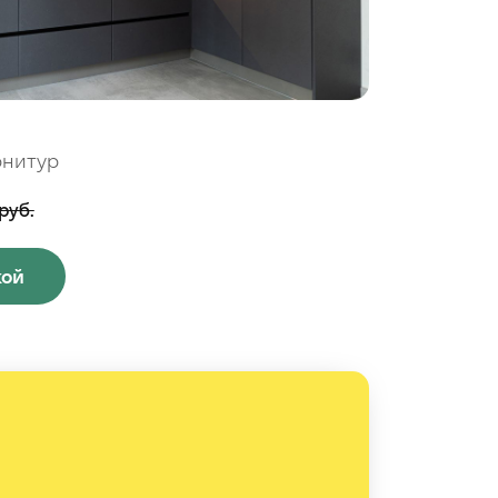
рнитур
руб.
кой