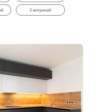
ой
С витриной