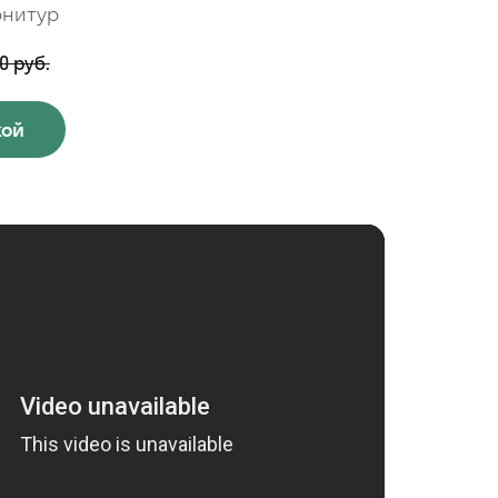
рнитур
0 руб.
кой