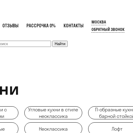
МОСКВА
ОТЗЫВЫ
РАССРОЧКА 0%
КОНТАКТЫ
ОБРАТНЫЙ ЗВОНОК
хни
и с
Угловые кухни в стиле
П-образные кухн
ми
неоклассика
барной стойко
ые
Неоклассика
Лофт