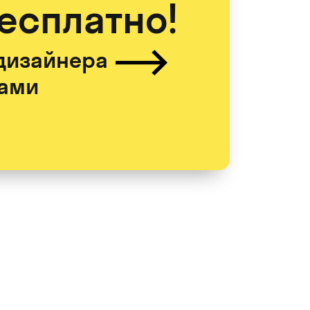
бесплатно!
дизайнера
цами