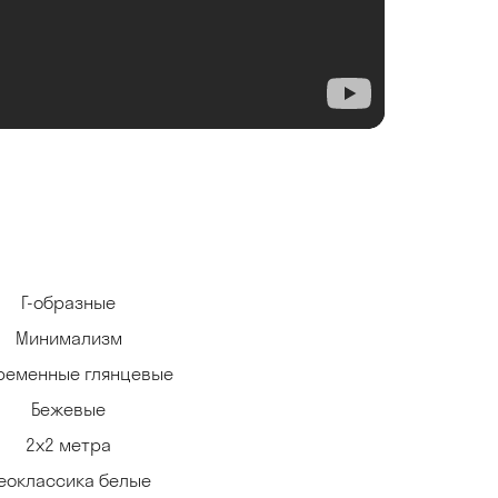
Г-образные
Минимализм
ременные глянцевые
Бежевые
2х2 метра
еоклассика белые