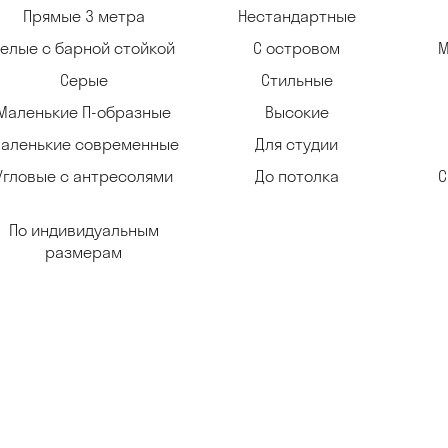
Прямые 3 метра
Нестандартные
Белые с барной стойкой
С островом
М
Серые
Стильные
Маленькие П-образные
Высокие
аленькие современные
Для студии
Угловые с антресолями
До потолка
С
По индивидуальным
размерам