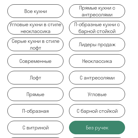
Прямые кухни с
Все кухни
антресолями
Угловые кухни в стиле
П-образные кухни с
неоклассика
барной стойкой
Серые кухни в стиле
Лидеры продаж
лофт
Современные
Неоклассика
Лофт
С антресолями
Прямые
Угловые
П-образная
С барной стойкой
С витриной
Без ручек