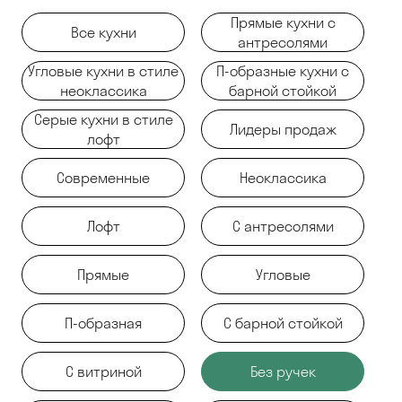
Прямые кухни с
Все кухни
антресолями
Угловые кухни в стиле
П-образные кухни с
неоклассика
барной стойкой
Серые кухни в стиле
Лидеры продаж
лофт
Современные
Неоклассика
Лофт
С антресолями
Прямые
Угловые
П-образная
С барной стойкой
С витриной
Без ручек