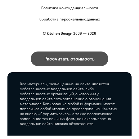
Политика конфиденциальности
Обработка персональных данных
© Kitchen Design 2009 — 2026
Рассчитать стоимость
Все материалы, размещенные на сайте, являются
собственностью владельцев сайта, либо
собственностью организаций, с которыми у
владельцев сайта есть соглашение о размещении
материалов. Копирование любой информации может
повлечь за собой уголовное преследование. Нажатие
на кнопку «Оформить заказ», а также последующее
заполнение тех или иных форм, не накладывает на
владельцев сайта никаких обязательств.